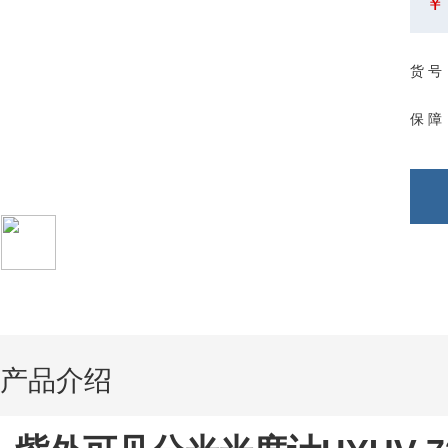
￥
货 号
保 障
产品介绍