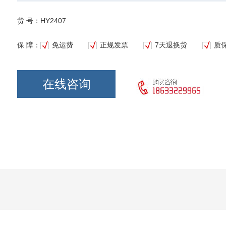
货 号：HY2407
保 障：
免运费
正规发票
7天退换货
质
在线咨询