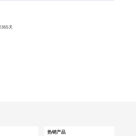
保
365
天
热销产品