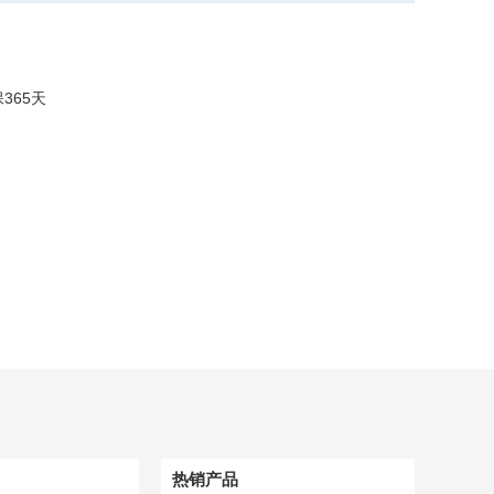
保
365
天
热销产品