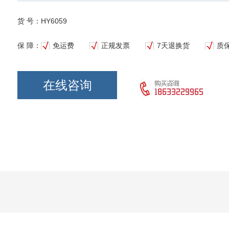
货 号：HY6059
保 障：
免运费
正规发票
7天退换货
质
在线咨询