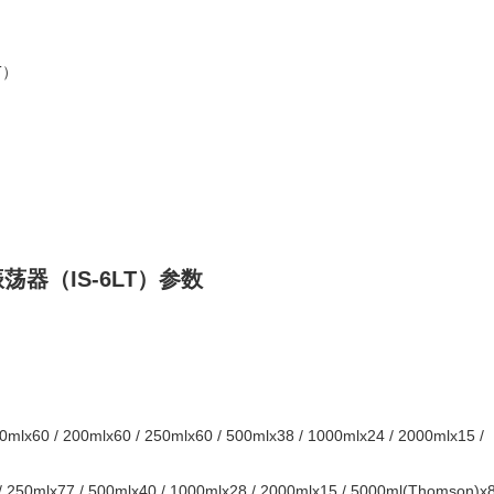
T）
荡器（IS-6LT）参数
/ 200mlx60 / 250mlx60 / 500mlx38 / 1000mlx24 / 2000mlx15 /
250mlx77 / 500mlx40 / 1000mlx28 / 2000mlx15 / 5000ml(Thomson)x