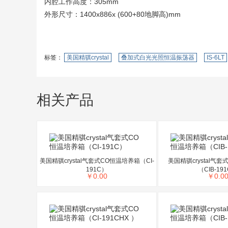
内腔工作高度：305mm
外形尺寸：1400x886x (600+80地脚高)mm
标签：
美国精骐crystal
叠加式白光光照恒温振荡器
IS-6LT
相关产品
美国精骐crystal气套式CO恒温培养箱（CI-
美国精骐crystal气
191C）
（CIB-19
￥
0.00
￥
0.0